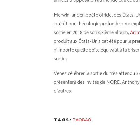
années d’opposition au monde et à ce qu’il
Merwin, ancien poète officiel des États-Un
intérêt pour l’écologie profonde pour explo
sortie en 2018 de son sixième album,
Ani
produit aux États-Unis cet été pour la pre
n’importe quelle boîte équivaut à la briser
sortie.
Venez célébrer la sortie du très attendu
présentera des invités de NORE, Anthon
d’autres.
TAGS:
TAOBAO