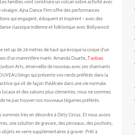
s familles vont construire un volcan sobre activité avec
u vinaigre. Ajna Dance Firm offre des performances
tions qui engagent, éduquent et inspirent – avec des
 danse classique indienne et folklorique avec Bollywood
ne set up de 24 mètres de haut qui évoque la coque d’un
tiques d’un mammifère marin. Amanda Duarte,
Taobao
s Judson Arts, émerveille de nouveau avec ses charmants
NOUVEAU bingo qui présente vos nerds préférés dans la
actrice qui vit de façon théâtrale dans une vie normale.
ts locaux et des saisons plus clémentes, nous ne sommes
n de ne pas trouver nos nouveaux légumes préférés.
ommes très en désordre à Dirty Circus. Et nous avons
erres, une solution de gravure, des pinceaux, des pochoirs,
objets en verre supplémentaires à graver. Prêt à