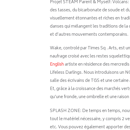
Projet STEAM Parent & Myself: Volcans: Le
des tasses, du bicarbonate de soude et d
visuellement étonnantes et riches en tradi
danses qui mélangent les traditions de la
et d’autres mouvements contemporains.
Wake, controlé par Times Sq . Arts, est u
naufrage croisé avec les restes squelet
English
artiste en résidence des mercredi
Lifeless Darlings. Nous introduisons un 
salle des écrivains de TGS et une certaine 
Et, grâce à la croissance des marchés ver
qu’une fronde, une ombrelle et une raiso
SPLASH ZONE: De temps en temps, nous s
tout le matériel nécessaire, y compris 2 v
etc. Vous pouvez également apporter des 