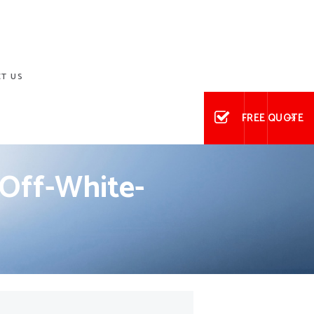
T US
FREE QUOTE
 Off-White-